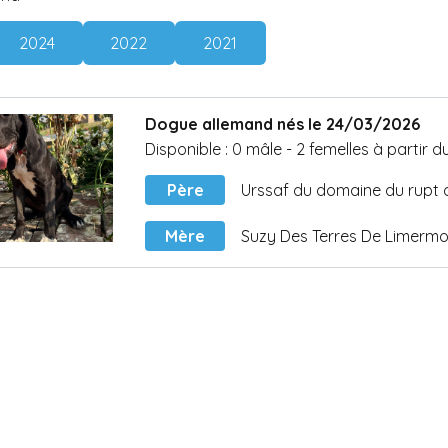
2024
2022
2021
Dogue allemand nés le 24/03/2026
Disponible :
0 mâle
-
2 femelles
à partir 
Père
Urssaf du domaine du rupt
Mère
Suzy Des Terres De Limerm