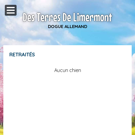
Des Terres De Limermont
DOGUE ALLEMAND
RETRAITÉS
Aucun chien