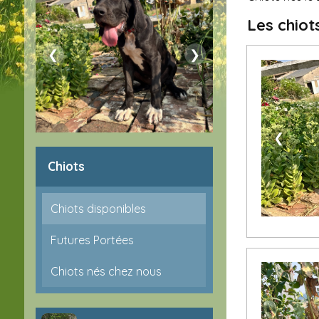
Les chiot
❮
❯
❮
Chiots
Chiots disponibles
Futures Portées
Chiots nés chez nous