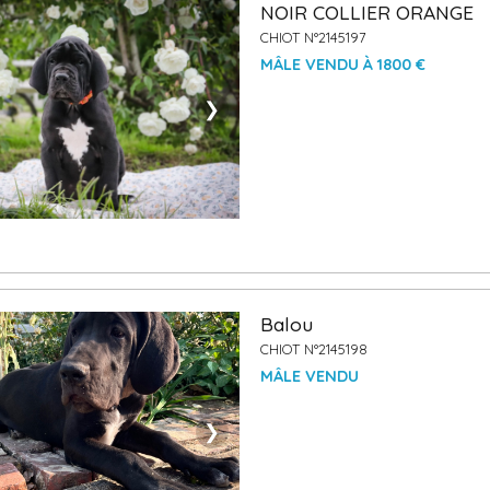
NOIR COLLIER ORANGE
CHIOT N°2145197
MÂLE VENDU À 1800 €
❯
Balou
CHIOT N°2145198
MÂLE VENDU
❯