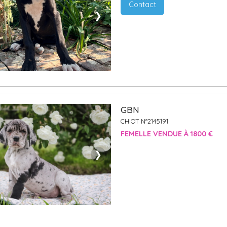
Contact
❯
GBN
CHIOT N°2145191
FEMELLE VENDUE À 1800 €
❯