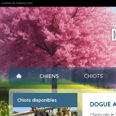
CHIENS-DE-FRANCE.COM
CHIENS
CHIOTS
Chiots disponibles
DOGUE
Chiots nés l