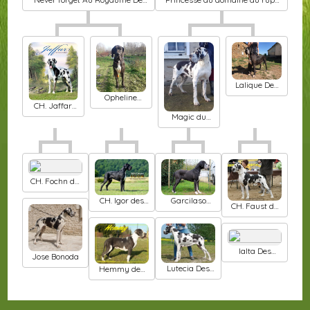
Leyla
de mad
Lalique Des
petites
Opheline
CH. Jaffar
verniéres
Domaine Di
Des Terres
Magic du
Matcho
De La Rairie
domaine du
rupt de mad
CH. Fochn du
temple sacre
CH. Igor des
Garcilaso
d heloise
CH. Faust du
joyaux d
d'Iskandar
Domaine des
allythelia
Cotieres
Ialta Des
Jose Bonoda
petites
Lutecia Des
Hemmy des
verniéres
Apollons De
geants de la
L'Olympe
cense du
convelin