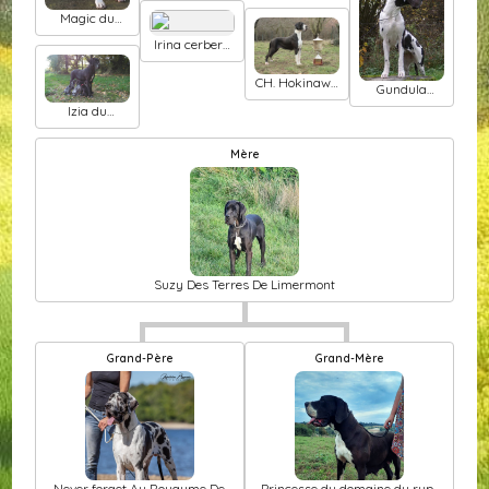
L'Harnois
modry efekt
Magic du
Blanc
domaine du
Irina cerbere
rupt de mad
d'eyjeaux
CH. Hokinawa
Gundula
du paradis
d'Iskandar
Izia du
des géants
domaine de
Shanne
Mère
Suzy Des Terres De Limermont
Grand-Père
Grand-Mère
Never forget Au Royaume De
Princesse du domaine du rupt