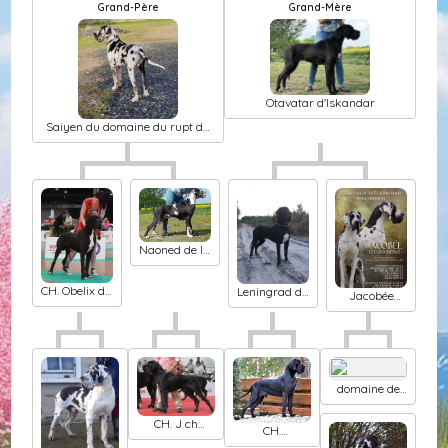
Grand-Père
Grand-Mère
Otavatar d'Iskandar
Saiyen du domaine du rupt de
mad
Naoned de la
Benjamine
CH. Obelix du
Leningrad dit
Jacobée
domaine du
légolas du
d'Iskandar
rupt de mad
paradis des
géants
domaine de
kalkis Kalif
CH. J ch
CH.
jaaphar de
Maraschino